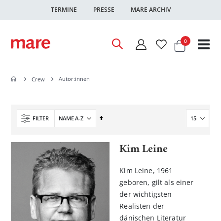
TERMINE
PRESSE
MARE ARCHIV
Warenkor
Artikel
0
Nav
ums
Autor:innen
Crew
In
FILTER
absteigender
Reihenfolge
Kim Leine
Kim Leine, 1961
geboren, gilt als einer
der wichtigsten
Realisten der
dänischen Literatur