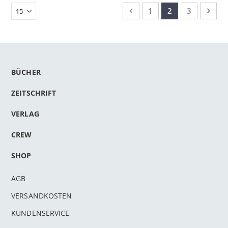
Seite
Seite
Zurück
Seite
Sie lesen gerade
Seite
Seit
Weit
1
2
3
BÜCHER
ZEITSCHRIFT
VERLAG
CREW
SHOP
AGB
VERSANDKOSTEN
KUNDENSERVICE