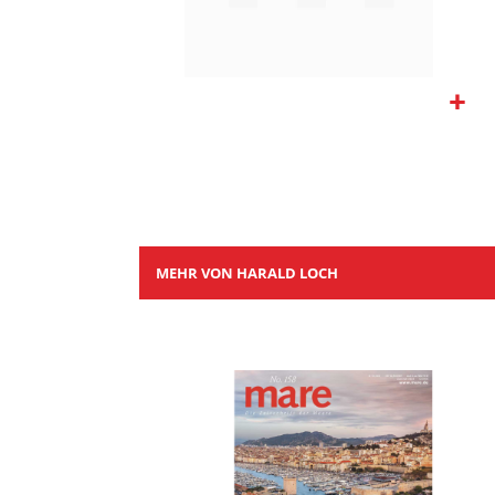
Zum
Anfang
der
Bildgalerie
springen
MEHR VON HARALD LOCH