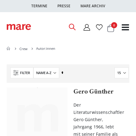
TERMINE
PRESSE
MARE ARCHIV
Warenkor
Artikel
0
Nav
ums
Autor:innen
Crew
In
FILTER
absteigender
Reihenfolge
Gero Günther
Der
Literaturwissenschaftler
Gero Günther,
Jahrgang 1966, lebt
mit seiner Familie als