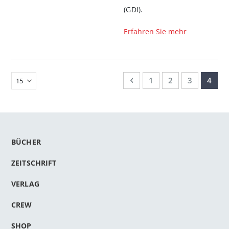
(GDI).
Erfahren Sie mehr
Seite
Seite
Zurück
Seite
Seite
Seite
Sie le
1
2
3
4
BÜCHER
ZEITSCHRIFT
VERLAG
CREW
SHOP