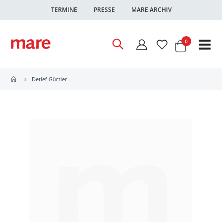
TERMINE
PRESSE
MARE ARCHIV
Warenkor
Artikel
0
Nav
ums
Detlef Gürtler
Zum
Ende
der
Bildgalerie
springen