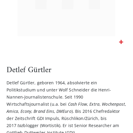
Zum
Anfang
der
Detlef Gürtler
Bildgalerie
springen
Detlef Gürtler, geboren 1964, absolvierte ein
Politikstudium und unter Wolf Schneider die Henri-
Nannen-Journalistenschule. Seit 1990
Wirtschaftsjournalist (u.a. bei
Cash Flow
,
Extra
,
Wochenpost
,
Amica
,
Econy
,
Brand Eins
,
DMEuro
). Bis 2016 Chefredaktor
der Zeitschrift GDI Impuls, Rüschlikon/Zürich, bis
2017
taz
blogger (Wortistik). Er ist Senior Researcher am
Gottlieb-Duttweiler-Institute (GDI).