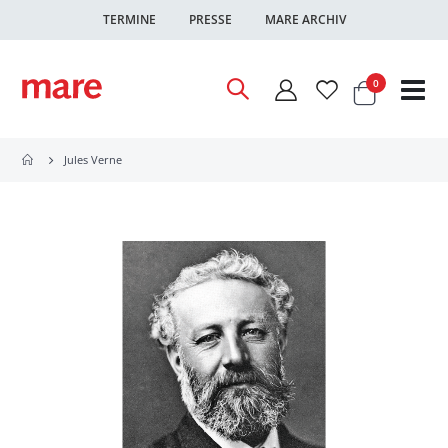
TERMINE
PRESSE
MARE ARCHIV
Warenkor
Artikel
0
Nav
ums
Jules Verne
Zum
Ende
der
Bildgalerie
springen