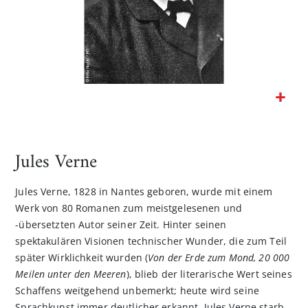
Zum
Anfang
der
Jules Verne
Bildgalerie
springen
Jules Verne, 1828 in Nantes geboren, wurde mit einem
Werk von 80 Romanen zum meistgelesenen und
-übersetzten Autor seiner Zeit. Hinter seinen
spektakulären Visionen technischer Wunder, die zum Teil
später Wirklichkeit wurden (
Von der Erde zum Mond, 20 000
Meilen unter den Meeren
), blieb der literarische Wert seines
Schaffens weitgehend unbemerkt; heute wird seine
Sprachkunst immer deutlicher erkannt. Jules Verne starb