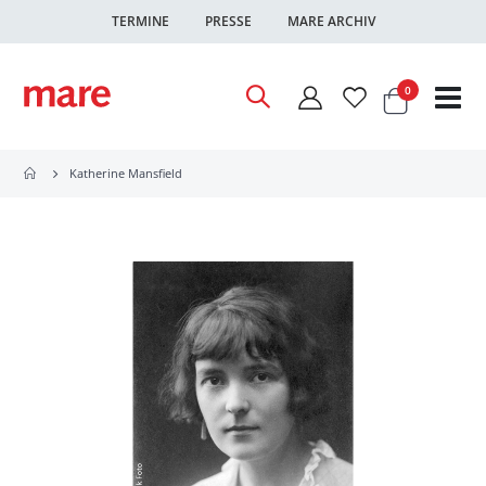
TERMINE
PRESSE
MARE ARCHIV
Warenkor
Artikel
0
Nav
ums
Katherine Mansfield
Zum
Ende
der
Bildgalerie
springen