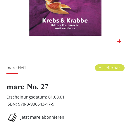
Zum
Anfang
der
mare Heft
Lieferbar
Bildgalerie
springen
mare No. 27
Erscheinungsdatum: 01.08.01
ISBN: 978-3-936543-17-9
Jetzt mare abonnieren