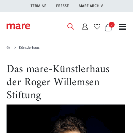
TERMINE
PRESSE
MARE ARCHIV
Warenkor
Artikel
0
Nav
ums
Künstlerhaus
Das mare-Künstlerhaus
der Roger Willemsen
Stiftung