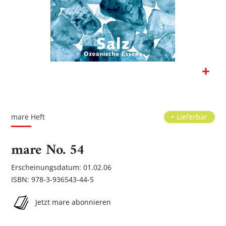
Zum
Anfang
der
mare Heft
Lieferbar
Bildgalerie
springen
mare No. 54
Erscheinungsdatum: 01.02.06
ISBN: 978-3-936543-44-5
Jetzt mare abonnieren