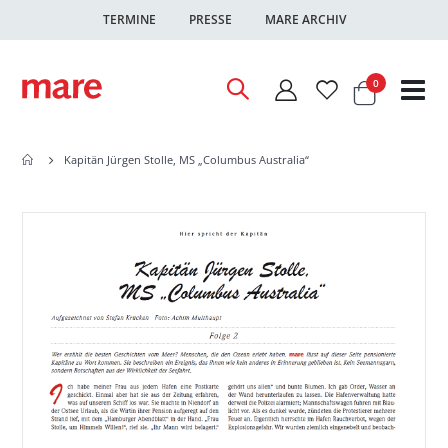
TERMINE
PRESSE
MARE ARCHIV
Warenkor
Artikel
0
Nav
ums
Kapitän Jürgen Stolle, MS „Columbus Australia“
Zum
Zum
Ende
Anfang
der
der
Bildgalerie
Bildgalerie
springen
springen