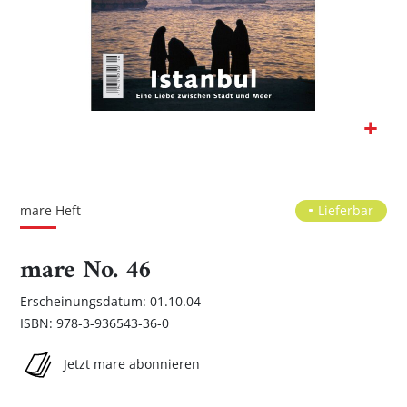
Zum
Anfang
der
mare Heft
Lieferbar
Bildgalerie
springen
mare No. 46
Erscheinungsdatum: 01.10.04
ISBN: 978-3-936543-36-0
Jetzt mare abonnieren