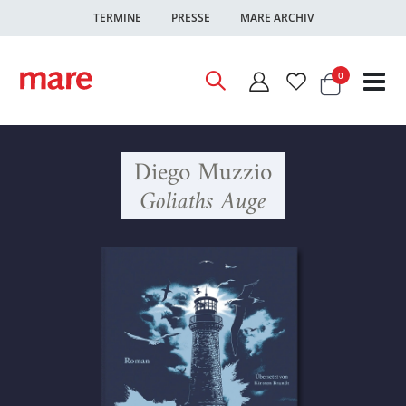
TERMINE
PRESSE
MARE ARCHIV
Warenkor
Artikel
0
Nav
ums
Diego Muzzio
Goliaths Auge