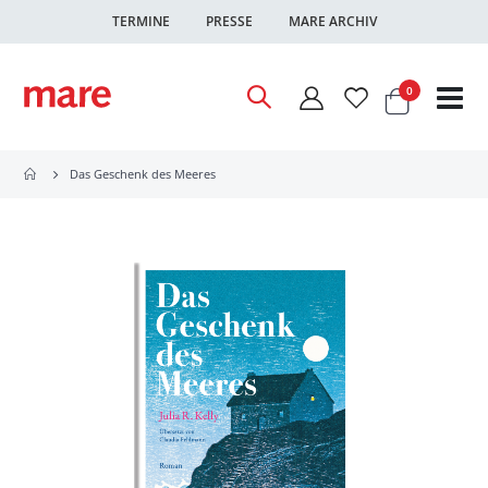
TERMINE
PRESSE
MARE ARCHIV
Warenkor
Artikel
0
Nav
ums
Das Geschenk des Meeres
Zum
Ende
der
Bildgalerie
springen