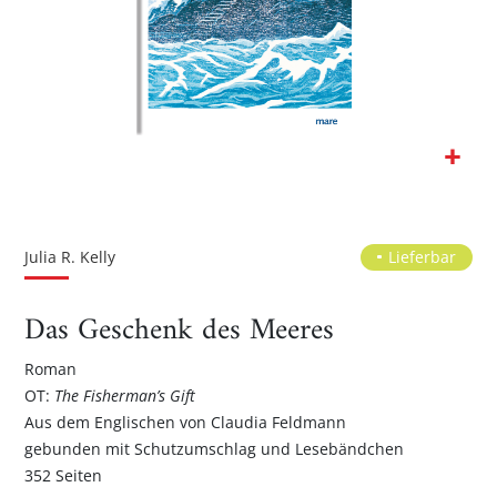
Zum
Anfang
der
Julia R. Kelly
Lieferbar
Bildgalerie
springen
Das Geschenk des Meeres
Roman
OT:
The Fisherman’s Gift
Aus dem Englischen von Claudia Feldmann
gebunden mit Schutzumschlag und Lesebändchen
352 Seiten