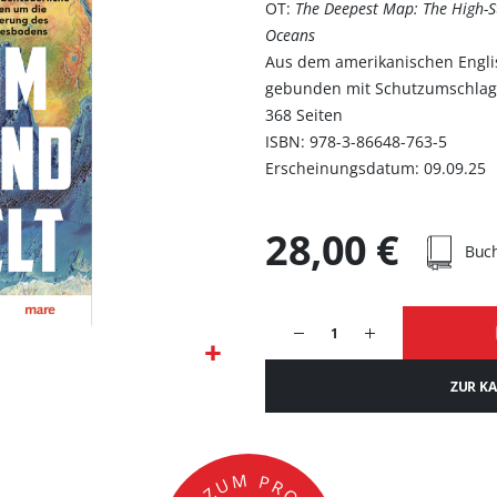
OT:
The Deepest Map: The High-St
Oceans
Aus dem amerikanischen Engli
gebunden mit Schutzumschla
368 Seiten
ISBN: 978-3-86648-763-5
Erscheinungsdatum: 09.09.25
28,00 €
Buc
ZUR K