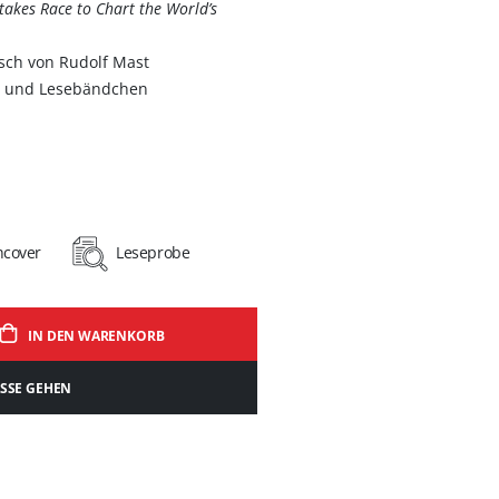
akes Race to Chart the World’s
sch von Rudolf Mast
g und Lesebändchen
hcover
Leseprobe
IN DEN WARENKORB
ASSE GEHEN