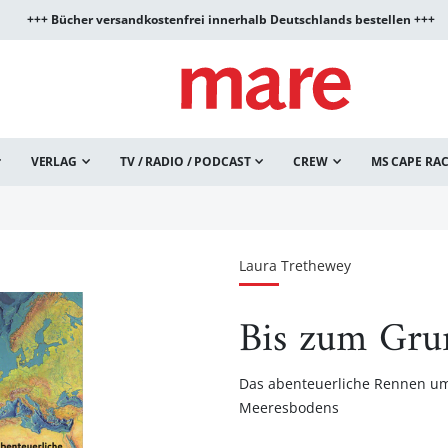
+++ Bücher versandkostenfrei innerhalb Deutschlands bestellen +++
VERLAG
TV / RADIO / PODCAST
CREW
MS CAPE RA
Laura Trethewey
Bis zum Gru
Das abenteuerliche Rennen um
Meeresbodens