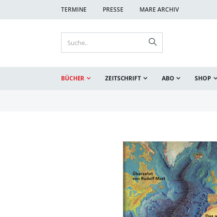
TERMINE
PRESSE
MARE ARCHIV
BÜCHER
ZEITSCHRIFT
ABO
SHOP
Zum
Ende
der
Bildgalerie
springen