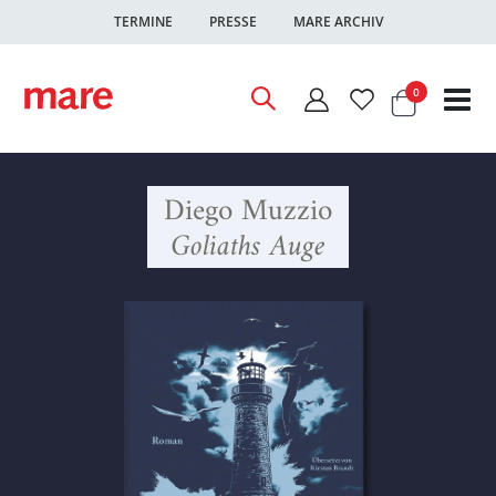
TERMINE
PRESSE
MARE ARCHIV
Warenkor
Artikel
0
Nav
ums
Diego Muzzio
Goliaths Auge