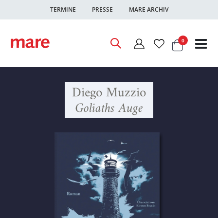
TERMINE
PRESSE
MARE ARCHIV
Warenkor
Artikel
0
Nav
ums
Diego Muzzio
Goliaths Auge