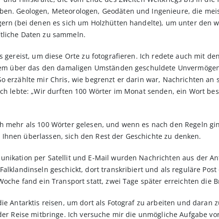
ben. Geo­logen, Meteorologen, Geodäten und Ingenieure, die meis
gern (bei denen es sich um Holzhütten handelte), um unter den w
tliche Daten zu sammeln.
is gereist, um diese Orte zu fotografieren. Ich redete auch mit 
allem über das den damaligen Umständen geschuldete Unvermögen, 
 erzählte mir Chris, wie begrenzt er darin war, Nachrichten an s
eich lebte: „Wir durften 100 Wörter im Monat senden, ein Wort b
h mehr als 100 Wörter gelesen, und wenn es nach den Regeln ging
Ihnen überlassen, sich den Rest der Geschichte zu denken.
nikation per Satellit und E-Mail wurden Nachrichten aus der An
Falklandinseln geschickt, dort transkribiert und als reguläre Po
Woche fand ein Transport statt, zwei Tage später erreichten die 
ie Antarktis reisen, um dort als Fotograf zu arbeiten und daran z
eder Reise mitbringe. Ich versuche mir die unmögliche Aufgabe vo