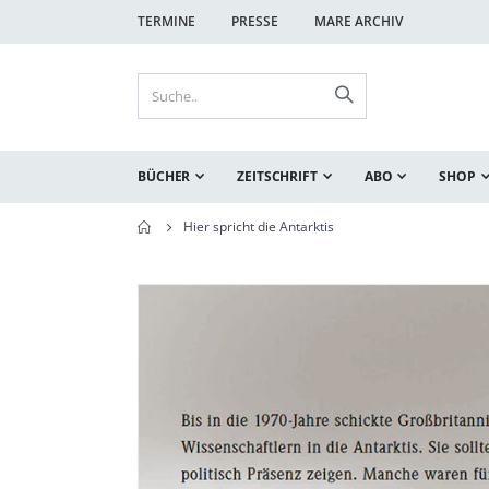
TERMINE
PRESSE
MARE ARCHIV
BÜCHER
ZEITSCHRIFT
ABO
SHOP
Hier spricht die Antarktis
Zum
Zum
Ende
Anfang
der
der
Bildgalerie
Bildgalerie
springen
springen