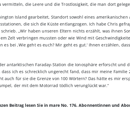
 vermitteln, die Leere und die Trostlosigkeit, die man dort geleg
nington Island gearbeitet, Standort sowohl eines amerikanischen 
sta­tionen, die sich die Küste entlangzogen. Ich habe Chris gefrag
chrieb. „Wir haben unseren Eltern nichts erzählt, was ihnen Sor
nem Zelt verbringen mussten oder wie Wind mit Geschwindigkeit
en es bei ,Wie geht es euch? Mir geht es gut.‘ Ihnen erzählen, dass
 der antarktischen Faraday-Station die Ionosphäre erforscht und 
 dass ich es schrecklich ungerecht fand, dass mir meine Familie 
t auch für sie die Grenze von 100 Wörtern? Das hätte es mir ers
umpel, der mit dem Motorrad tödlich verunglückt war.“
anzen Beitrag lesen Sie in mare No. 176. Abonnentinnen und Ab