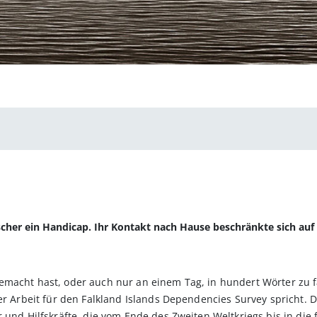
orscher ein Handicap. Ihr Kontakt nach Hause beschränkte sich au
emacht hast, oder auch nur an einem Tag, in hundert Wörter zu f
ner Arbeit für den Falkland Islands Dependencies Survey spricht. 
r und Hilfskräfte, die vom Ende des Zweiten Weltkriegs bis in die