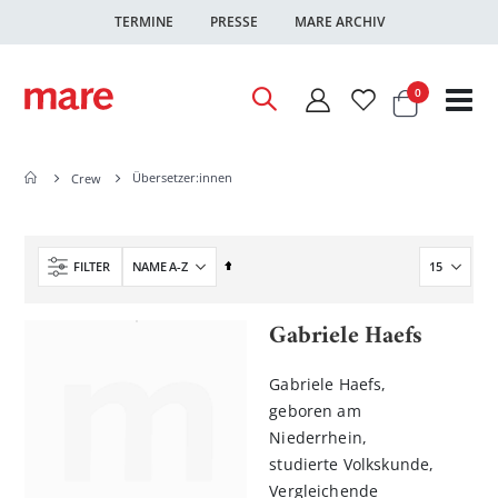
TERMINE
PRESSE
MARE ARCHIV
Warenkor
Artikel
0
Nav
ums
Übersetzer:innen
Crew
In
FILTER
absteigender
Reihenfolge
Gabriele Haefs
Gabriele Haefs,
geboren am
Niederrhein,
studierte Volkskunde,
Vergleichende