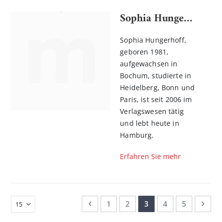
Sophia Hungerhoff
Sophia Hungerhoff,
geboren 1981,
aufgewachsen in
Bochum, studierte in
Heidelberg, Bonn und
Paris, ist seit 2006 im
Verlagswesen tätig
und lebt heute in
Hamburg.
Erfahren Sie mehr
Seite
Seite
Zurück
Seite
Seite
Sie lesen gerade Seite
Seite
Seite
Seit
Weit
1
2
3
4
5