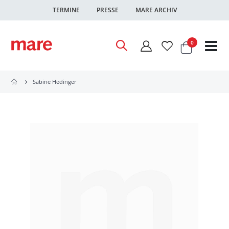
TERMINE
PRESSE
MARE ARCHIV
Warenkor
Artikel
0
Nav
ums
Sabine Hedinger
Zum
Ende
der
Bildgalerie
springen