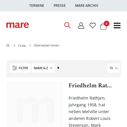
TERMINE
PRESSE
MARE ARCHIV
Warenkor
Artikel
0
Nav
ums
Übersetzer:innen
Crew
In
FILTER
absteigender
Reihenfolge
Friedhelm Rathjen
Friedhelm Rathjen,
Jahrgang 1958, hat
neben Melville unter
anderen Robert Louis
Stevenson, Mark