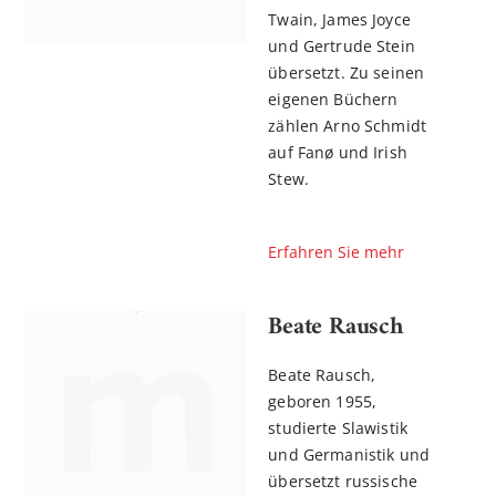
Twain, James Joyce
und Gertrude Stein
übersetzt. Zu seinen
eigenen Büchern
zählen Arno Schmidt
auf Fanø und Irish
Stew.
Erfahren Sie mehr
n
l
Beate Rausch
rnen
Beate Rausch,
geboren 1955,
studierte Slawistik
und Germanistik und
übersetzt russische