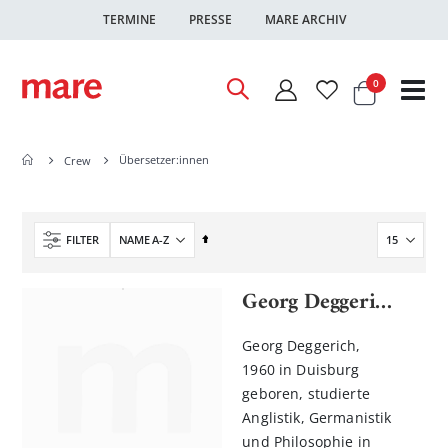
TERMINE
PRESSE
MARE ARCHIV
Warenkor
Artikel
0
Nav
ums
Übersetzer:innen
Crew
In
FILTER
absteigender
Reihenfolge
Georg Deggerich
Georg Deggerich,
1960 in Duisburg
geboren, studierte
Anglistik, Germanistik
und Philosophie in