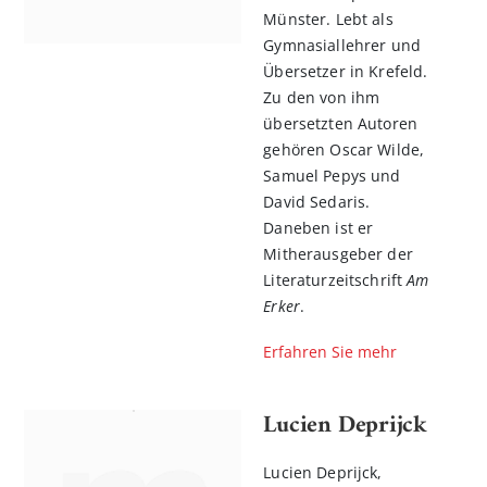
Münster. Lebt als
Gymnasiallehrer und
Übersetzer in Krefeld.
Zu den von ihm
übersetzten Autoren
gehören Oscar Wilde,
Samuel Pepys und
David Sedaris.
Daneben ist er
Mitherausgeber der
Literaturzeitschrift
Am
n
Erker
.
l
rnen
Erfahren Sie mehr
Lucien Deprijck
Lucien Deprijck,