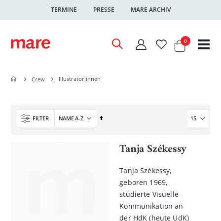
TERMINE
PRESSE
MARE ARCHIV
Warenkor
Artikel
0
Nav
ums
Illustrator:innen
Crew
In
FILTER
absteigender
Reihenfolge
Tanja Székessy
Tanja Székessy,
geboren 1969,
studierte Visuelle
Kommunikation an
der HdK (heute UdK)