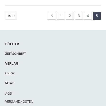
Seite
Seite
Zurück
Seite
Seite
Seite
Seite
Sie le
1
2
3
4
5
BÜCHER
ZEITSCHRIFT
VERLAG
CREW
SHOP
AGB
VERSANDKOSTEN