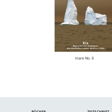
mare No. 6
BÜCHER
ZEITSCHRIFT