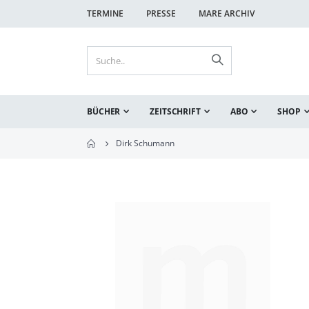
TERMINE
PRESSE
MARE ARCHIV
BÜCHER
ZEITSCHRIFT
ABO
SHOP
Dirk Schumann
Zum
Ende
der
Bildgalerie
springen