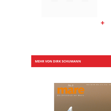
Zum
Anfang
der
Bildgalerie
springen
MEHR VON DIRK SCHUMANN