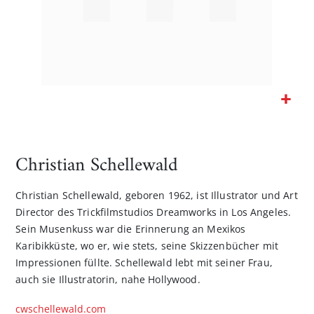
Zum
Anfang
der
Christian Schellewald
Bildgalerie
springen
Christian Schellewald, geboren 1962, ist Illustrator und Art
Director des Trickfilmstudios Dreamworks in Los Angeles.
Sein Musenkuss war die Erinnerung an Mexikos
Karibikküste, wo er, wie stets, seine Skizzenbücher mit
Impressionen füllte. Schellewald lebt mit seiner Frau,
auch sie Illustratorin, nahe Hollywood.
cwschellewald.com