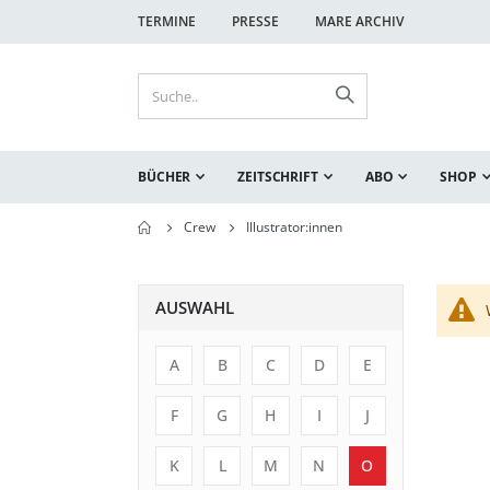
TERMINE
PRESSE
MARE ARCHIV
BÜCHER
ZEITSCHRIFT
ABO
SHOP
Crew
Illustrator:innen
AUSWAHL
A
B
C
D
E
F
G
H
I
J
K
L
M
N
O