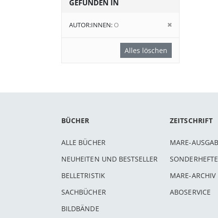
GEFUNDEN IN
Diesen
AUTOR:INNEN
O
Artikel
entfernen
Alles löschen
BÜCHER
ZEITSCHRIFT
ALLE BÜCHER
MARE-AUSGA
NEUHEITEN UND BESTSELLER
SONDERHEFTE
BELLETRISTIK
MARE-ARCHIV
SACHBÜCHER
ABOSERVICE
BILDBÄNDE