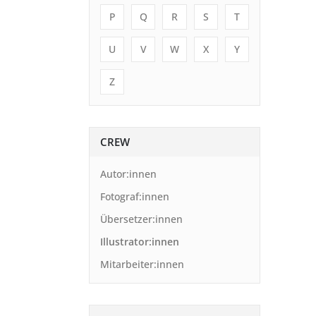
P
Q
R
S
T
U
V
W
X
Y
Z
CREW
Autor:innen
Fotograf:innen
Übersetzer:innen
Illustrator:innen
Mitarbeiter:innen