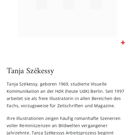
Zum
Anfang
der
Tanja Székessy
Bildgalerie
springen
Tanja Székessy, geboren 1969, studierte Visuelle
Kommunikation an der HdK (heute UdK) Berlin. Seit 1997
arbeitet sie als freie Illustratorin in allen Bereichen des
Fachs, vorzugsweise für Zeitschriften und Magazine.
Ihre Illustrationen zeigen häufig romanhafte Szenerien
voller Reminiszenzen an Bildwelten vergangener
Jahrzehnte. Tanja Székessys Arbeitsprozess beginnt