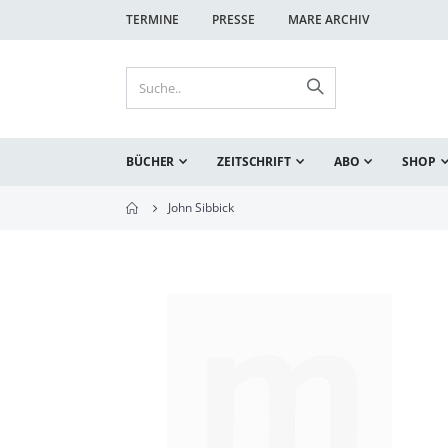
TERMINE
PRESSE
MARE ARCHIV
BÜCHER
ZEITSCHRIFT
ABO
SHOP
John Sibbick
Zum
Ende
der
Bildgalerie
springen