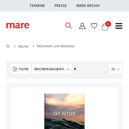
TERMINE
PRESSE
MARE ARCHIV
Warenkor
Artikel
0
Nav
ums
Neuheiten und Bestseller
Bücher
In
FILTER
aufsteigender
Reihenfolge