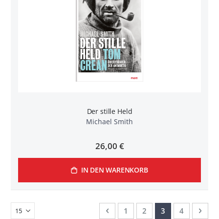
Der stille Held
Michael Smith
26,00 €
IN DEN WARENKORB
Seite
Seite
Zurück
Seite
Seite
Sie lesen gerade
Seite
Seit
Weit
1
2
3
4