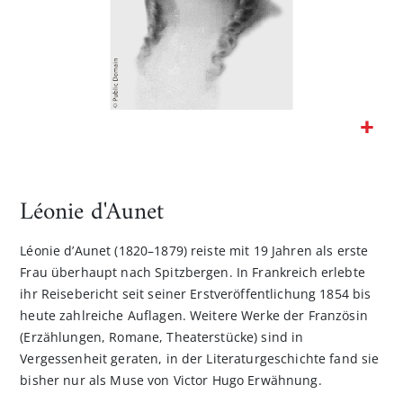
Zum
Anfang
der
Léonie d'Aunet
Bildgalerie
springen
Léonie d’Aunet (1820–1879) reiste mit 19 Jahren als erste
Frau überhaupt nach Spitzbergen. In Frankreich erlebte
ihr Reisebericht seit seiner Erstveröffentlichung 1854 bis
heute zahlreiche Auflagen. Weitere Werke der Französin
(Erzählungen, Romane, Theaterstücke) sind in
Vergessenheit geraten, in der Literaturgeschichte fand sie
bisher nur als Muse von Victor Hugo Erwähnung.