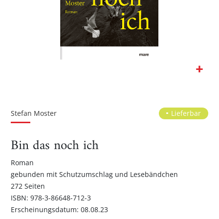
Zum
Anfang
der
Stefan Moster
Lieferbar
Bildgalerie
springen
Bin das noch ich
Roman
gebunden mit Schutzumschlag und Lesebändchen
272 Seiten
ISBN: 978-3-86648-712-3
Erscheinungsdatum: 08.08.23