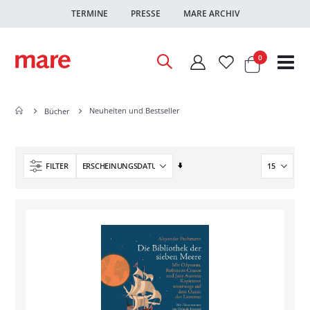
TERMINE
PRESSE
MARE ARCHIV
Warenkor
Artikel
0
Nav
ums
Neuheiten und Bestseller
Bücher
In
FILTER
aufsteigender
Reihenfolge