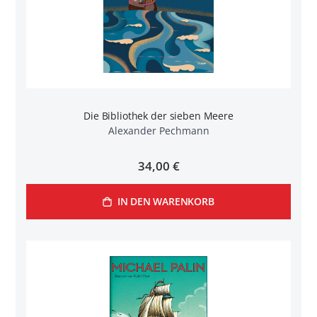
Die Bibliothek der sieben Meere
Alexander Pechmann
34,00 €
IN DEN WARENKORB
n
l
rnen