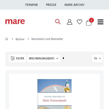
TERMINE
PRESSE
MARE ARCHIV
Warenkor
Artikel
0
Nav
ums
Neuheiten und Bestseller
Bücher
In
FILTER
aufsteigender
Reihenfolge