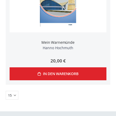
Mein Warnemünde
Hanno Hochmuth
20,00 €
IN DEN WARENKORB
n
l
rnen