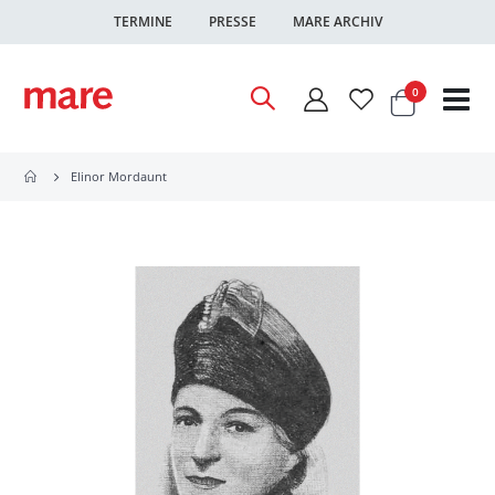
TERMINE
PRESSE
MARE ARCHIV
Warenkor
Artikel
0
Nav
ums
Elinor Mordaunt
Zum
Ende
der
Bildgalerie
springen