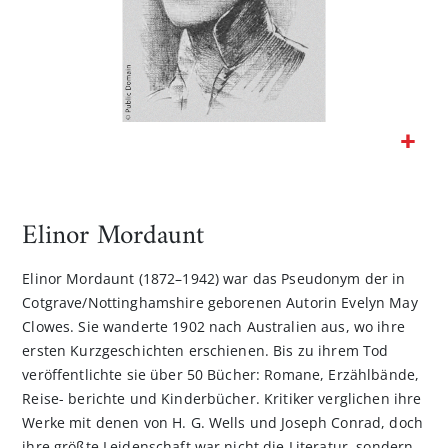
Zum
Anfang
der
Elinor Mordaunt
Bildgalerie
springen
Elinor Mordaunt (1872–1942) war das Pseudonym der in
Cotgrave/Nottinghamshire geborenen Autorin Evelyn May
Clowes. Sie wanderte 1902 nach Australien aus, wo ihre
ersten Kurzgeschichten erschienen. Bis zu ihrem Tod
veröffentlichte sie über 50 Bücher: Romane, Erzählbände,
Reise- berichte und Kinderbücher. Kritiker verglichen ihre
Werke mit denen von H. G. Wells und Joseph Conrad, doch
ihre größte Leidenschaft war nicht die Literatur, sondern