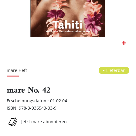
Zum
Anfang
der
mare Heft
Lieferbar
Bildgalerie
springen
mare No. 42
Erscheinungsdatum: 01.02.04
ISBN: 978-3-936543-33-9
Jetzt mare abonnieren