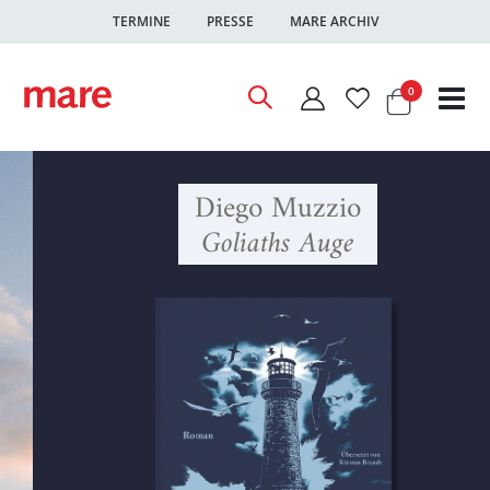
TERMINE
PRESSE
MARE ARCHIV
Warenkor
Artikel
0
Nav
ums
Diego Muzzio
Goliaths Auge