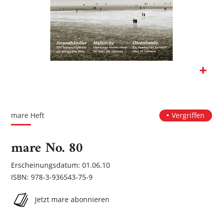
Zum
Anfang
der
mare Heft
Vergriffen
Bildgalerie
springen
mare No. 80
Erscheinungsdatum: 01.06.10
ISBN: 978-3-936543-75-9
Jetzt mare abonnieren