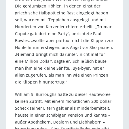
Die geräumigen Höhlen, in denen einst der
griechische Halbgott eine Rast eingelegt haben
soll, wurden mit Teppichen ausgelegt und mit
Hunderten von Kerzenleuchtern erhellt. „Truman
Capote gab dort eine Party“, berichtete Paul
Bowles, „wollte aber partout nicht die Klippen zur
Höhle hinuntersteigen, aus Angst vor Skorpionen.
,Niemand bringt mich darunter, nicht mal für
eine Million Dollar‘, sagte er. Schließlich baute
man ihm eine kleine Sänfte. ,Bye-bye!‘, hat er
allen zugerufen, als man ihn wie einen Prinzen
die Klippen hinuntertrug.“
William S. Burroughs hatte zu dieser Hautevolee
keinen Zutritt. Mit einem monatlichen 200-Dollar-
Scheck seiner Eltern galt er als minderbemittelt,
hauste in einer schäbigen Pension und kannte –
außer Apothekern, Dealern und Liebhabern –
kaum jemanden. „Eine Schriftstellerkolonie gibt