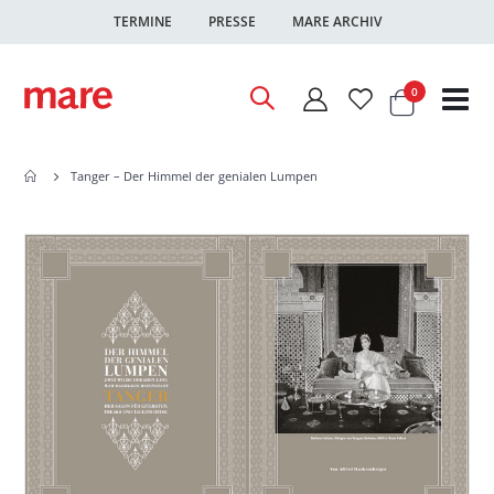
TERMINE
PRESSE
MARE ARCHIV
Warenkor
Artikel
0
Nav
ums
Tanger – Der Himmel der genialen Lumpen
Zum
Zum
Ende
Anfang
der
der
Bildgalerie
Bildgalerie
springen
springen