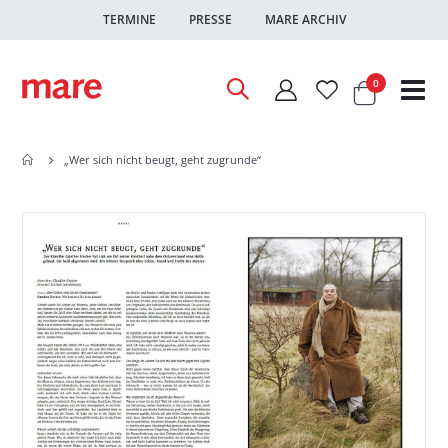
TERMINE
PRESSE
MARE ARCHIV
Warenkor
Artikel
0
Nav
ums
„Wer sich nicht beugt, geht zugrunde“
Zum
Zum
Ende
Anfang
der
der
Bildgalerie
Bildgalerie
springen
springen