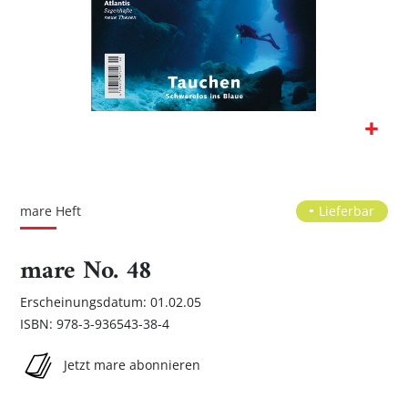
Zum
Anfang
der
mare Heft
Lieferbar
Bildgalerie
springen
mare No. 48
Erscheinungsdatum: 01.02.05
ISBN: 978-3-936543-38-4
Jetzt mare abonnieren