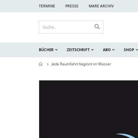
TERMINE
PRESSE
MARE ARCHIV
BÜCHER
ZEITSCHRIFT
ABO
SHOP
Jede Raumfahrt beginnt im Wasser
Zum
Zum
Ende
Anfang
der
der
Bildgalerie
Bildgalerie
springen
springen