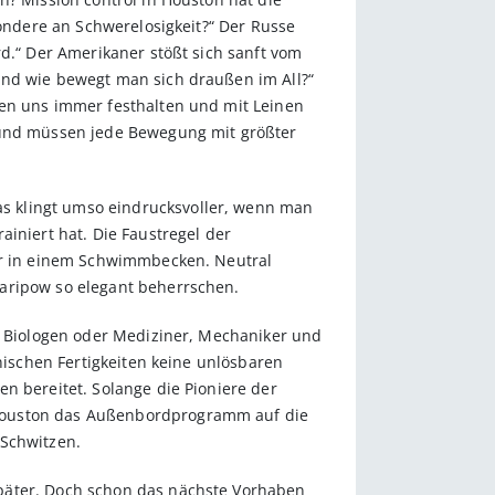
sondere an Schwerelosigkeit?“ Der Russe
rd.“ Der Amerikaner stößt sich sanft vom
Und wie bewegt man sich draußen im All?“
sen uns immer festhalten und mit Leinen
m und müssen jede Bewegung mit größter
s klingt umso eindrucksvoller, wenn man
iniert hat. Die Faustregel der
war in einem Schwimmbecken. Neutral
haripow so elegant beherrschen.
r, Biologen oder Mediziner, Mechaniker und
hnischen Fertigkeiten keine unlösbaren
n bereitet. Solange die Pioniere der
 Houston das Außenbordprogramm auf die
 Schwitzen.
später. Doch schon das nächste Vorhaben