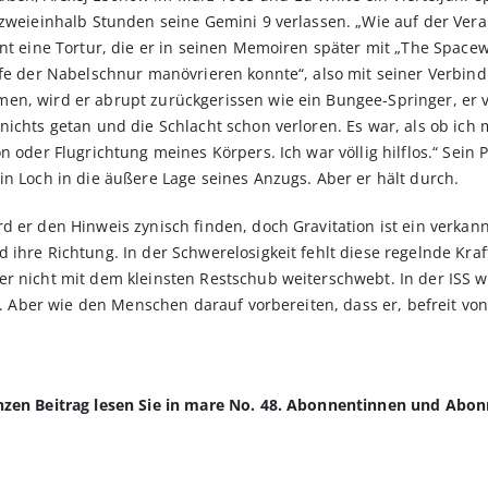
 zweieinhalb Stunden seine Gemini 9 verlassen. „Wie auf der Veran
nt eine Tortur, die er in seinen Memoiren später mit „The Spacew
lfe der Nabelschnur manövrieren konnte“, also mit seiner Verbin
en, wird er abrupt zurückgerissen wie ein Bungee-Springer, er v
ichts getan und die Schlacht schon verloren. Es war, als ob ich 
 oder Flugrichtung meines Körpers. Ich war völlig hilflos.“ Sein Pu
in Loch in die äußere Lage seines Anzugs. Aber er hält durch.
d er den Hinweis zynisch finden, doch Gravitation ist ein verka
ihre Richtung. In der Schwerelosigkeit fehlt diese regelnde Kraft,
r nicht mit dem kleinsten Restschub weiterschwebt. In der ISS w
en. Aber wie den Menschen darauf vorbereiten, dass er, befreit von
anzen Beitrag lesen Sie in mare No. 48. Abonnentinnen und Abo