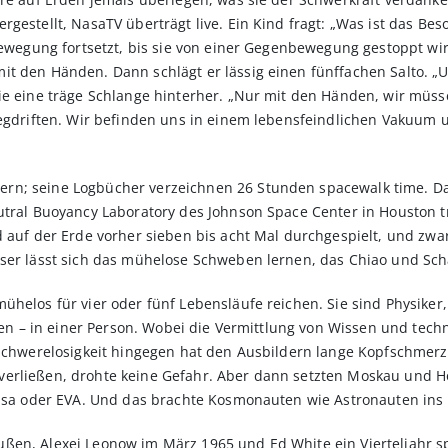
gestellt, NasaTV überträgt live. Ein Kind fragt: „Was ist das Be
 Bewegung fortsetzt, bis sie von einer Gegenbewegung gestoppt wi
it den Händen. Dann schlägt er lässig einen fünffachen Salto. „
wie eine träge Schlange hinterher. „Nur mit den Händen, wir müs
 wegdriften. Wir befinden uns in einem lebensfeindlichen Vakuu
rn; seine Logbücher verzeichnen 26 Stunden spacewalk time. Da
utral Buoyancy Laboratory des Johnson Space Center in Houston tra
rd auf der Erde vorher sieben bis acht Mal durchgespielt, und z
sser lässt sich das mühelose Schweben lernen, das Chiao und Sc
ühelos für vier oder fünf Lebensläufe reichen. Sie sind Physike
eten – in einer Person. Wobei die Vermittlung von Wissen und tec
 Schwerelosigkeit hingegen hat den Ausbildern lange Kopfschmerze
verließen, drohte keine Gefahr. Aber dann setzten Moskau und
 Nasa oder EVA. Und das brachte Kosmonauten wie Astronauten ins
ßen, Alexej Leonow im März 1965 und Ed White ein Vierteljahr 