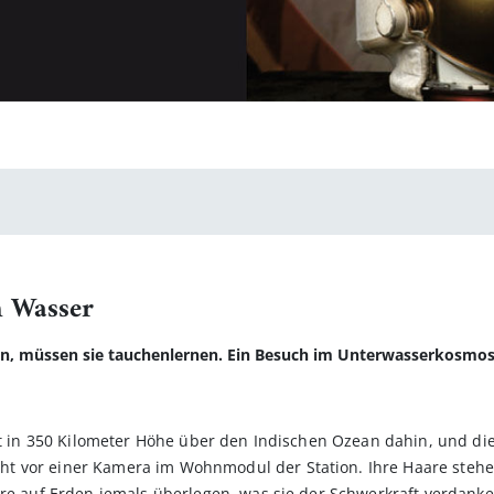
m Wasser
en, müssen sie tauchenlernen. Ein Besuch im Unterwasserkosmos
tet in 350 Kilometer Höhe über den Indischen Ozean dahin, und d
 vor einer Kamera im Wohnmodul der Station. Ihre Haare stehen
ure auf Erden jemals überlegen, was sie der Schwerkraft verdanke