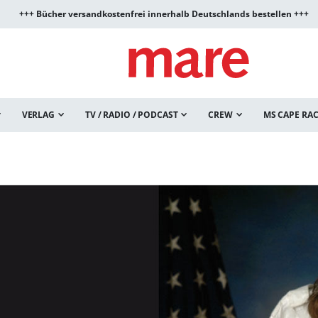
+++ Bücher versandkostenfrei innerhalb Deutschlands bestellen +++
VERLAG
TV / RADIO / PODCAST
CREW
MS CAPE RA