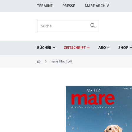
TERMINE
PRESSE
MARE ARCHIV
BÜCHER
ZEITSCHRIFT
ABO
SHOP
mare No. 154
Zum
Ende
der
Bildgalerie
springen