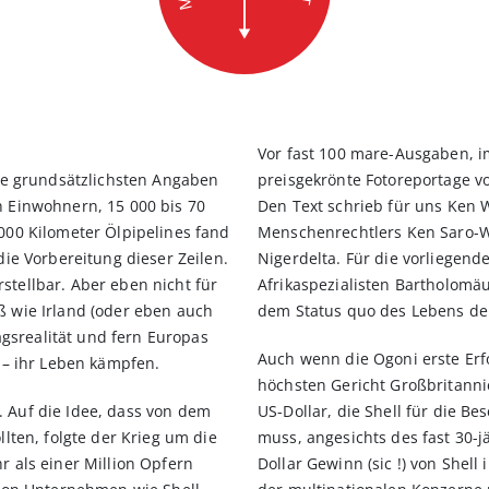
Vor fast 100 mare-Ausgaben, im
die grundsätzlichsten Angaben
preisgekrönte Fotoreportage vo
n Einwohnern, 15 000 bis 70
Den Text schrieb für uns Ken
000 Kilometer Ölpipelines fand
Menschenrechtlers Ken Saro-Wi
die Vorbereitung dieser Zeilen.
Nigerdelta. Für die vorliegen
tellbar. Aber eben nicht für
Afrikaspezialisten Bartholomäu
ß wie Irland (oder eben auch
dem Status quo des Lebens de
tagsrealität und fern Europas
Auch wenn die Ogoni erste Er
r – ihr Leben kämpfen.
höchsten Gericht Großbritanni
 Auf die Idee, dass von dem
US-Dollar, die Shell für die 
lten, folgte der Krieg um die
muss, angesichts des fast 30-j
r als einer Million Opfern
Dollar Gewinn (sic !) von Shell