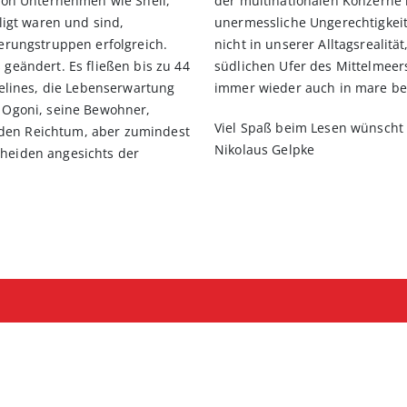
tion Unternehmen wie Shell,
der multinationalen Konzerne n
ligt waren und sind,
unermessliche Ungerechtigkeit
ierungstruppen erfolgreich.
nicht in unserer Alltagsrealitä
geändert. Es fließen bis zu 44
südlichen Ufer des Mittelmee
pelines, die Lebenserwartung
immer wieder auch in mare be
r Ogoni, seine Bewohner,
Viel Spaß beim Lesen wünscht
den Reichtum, aber zumindest
Nikolaus Gelpke
heiden angesichts der