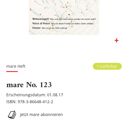
Zum
Anfang
der
mare Heft
Lieferbar
Bildgalerie
springen
mare No. 123
Erscheinungsdatum: 01.08.17
ISBN: 978-3-86648-412-2
Jetzt mare abonnieren