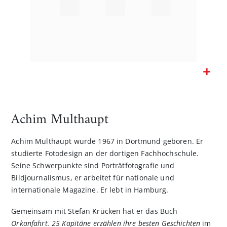
Zum
Anfang
der
Achim Multhaupt
Bildgalerie
springen
Achim Multhaupt wurde 1967 in Dortmund geboren. Er
studierte Fotodesign an der dortigen Fachhochschule.
Seine Schwerpunkte sind Porträtfotografie und
Bildjournalismus, er arbeitet für nationale und
internationale Magazine. Er lebt in Hamburg.
Gemeinsam mit Stefan Krücken hat er das Buch
Orkanfahrt. 25 Kapitäne erzählen ihre besten Geschichten
im