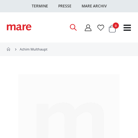
TERMINE
PRESSE
MARE ARCHIV
Warenkor
Artikel
0
Nav
ums
Achim Multhaupt
Zum
Ende
der
Bildgalerie
springen