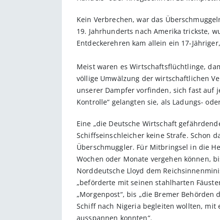
Kein Verbrechen, war das Überschmuggeln 
19. Jahrhunderts nach Amerika trickste, w
Entdeckerehren kam allein ein 17-Jähriger,
Meist waren es Wirtschaftsflüchtlinge, da
völlige Umwälzung der wirtschaftlichen Ver
unserer Dampfer vorfinden, sich fast auf 
Kontrolle“ gelangten sie, als Ladungs- ode
Eine „die Deutsche Wirtschaft gefährdend
Schiffseinschleicher keine Strafe. Schon 
Überschmuggler. Für Mitbringsel in die He
Wochen oder Monate vergehen können, bis 
Norddeutsche Lloyd dem Reichsinnenministe
„beförderte mit seinen stahlharten Fäuste
„Morgenpost“, bis „die Bremer Behörden d
Schiff nach Nigeria begleiten wollten, mit
ausspannen konnten“.