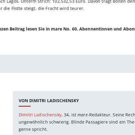
ch Lagos. Unterm Strich: 102.532,53 Euro. Davon trägt Bolten den
 die Flotte steigt, die Fracht wird teurer.
anzen Beitrag lesen Sie in mare No. 60. Abonnentinnen und Abo
VON DIMITRI LADISCHENSKY
Dimitri Ladischensky
, 34, ist
mare
-Redakteur. Seine Rec
ungewöhnlich schwierig. Blinde Passagiere sind ein The
gerne spricht.