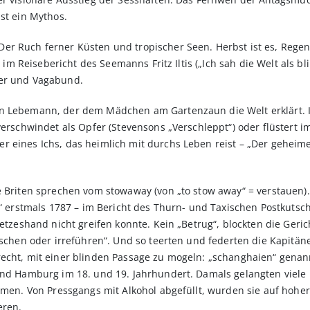
st ein Mythos.
er Ruch ferner Küsten und tropischer Seen. Herbst ist es, Regen
e im Reisebericht des Seemanns Fritz Iltis („Ich sah die Welt als b
rer und Vagabund.
n Lebemann, der dem Mädchen am Gartenzaun die Welt erklärt. I
verschwindet als Opfer (Stevensons „Verschleppt“) oder flüstert i
 eines Ichs, das heimlich mit durchs Leben reist – „Der geheime
e Briten sprechen vom stowaway (von „to stow away“ = verstauen)
r“ erstmals 1787 – im Bericht des Thurn- und Taxischen Postkutsch
setzeshand nicht greifen konnte. Kein „Betrug“, blockten die Geri
äuschen oder irreführen“. Und so teerten und federten die Kapitä
recht, mit einer blinden Passage zu mogeln: „schanghaien“ genan
 und Hamburg im 18. und 19. Jahrhundert. Damals gelangten vie
kamen. Von Pressgangs mit Alkohol abgefüllt, wurden sie auf hoh
eren.