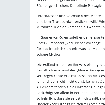
Bücher geschlichen. Der blinde Passagier i
„Brackwasser und Salzhauch des Meeres. D
an dieser Trostlosigkeit ersticken will.“ Wi
Mitfahrer in vielen Romanen als Abenteu
In Gaunerkomödien spielt er den elegante
unter (Hitchcocks „Zerrissener Vorhang“), 
für das freudsche Unterbewusste; Metapher
schöne Mythos.
Die Holländer nennen ihn verstekeling, di
Begrifflich erscheint der „blinde Passagie
verborgen reiste er einst, dass ihn die Ge
jemand, der nicht nicht da ist, keinen „t
Außerdem fanden sie es ihrerseits nur ge
Berüchtigt vor allem in Portland, London
so heimlich, dass sie selbst nichts mitbe
Handels- oder Kriegsschiffen zu kompletti