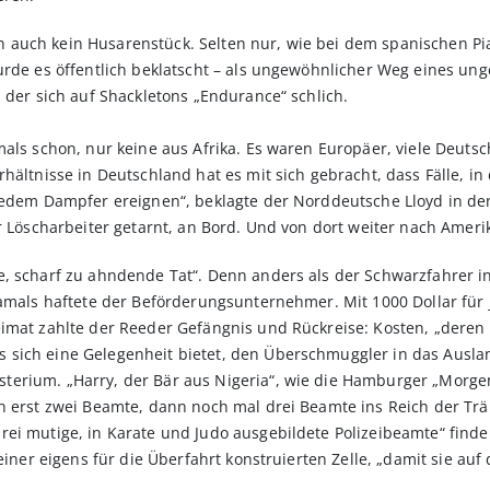
auch kein Husarenstück. Selten nur, wie bei dem spanischen Pian
urde es öffentlich beklatscht – als ungewöhnlicher Weg eines un
 der sich auf Shackletons „Endurance“ schlich.
mals schon, nur keine aus Afrika. Es waren Europäer, viele Deutsc
hältnisse in Deutschland hat es mit sich gebracht, dass Fälle, in
jedem Dampfer ereignen“, beklagte der Norddeutsche Lloyd in den
r Löscharbeiter getarnt, an Bord. Und von dort weiter nach Ameri
e, scharf zu ahndende Tat“. Denn anders als der Schwarzfahrer i
damals haftete der Beförderungsunternehmer. Mit 1000 Dollar für
imat zahlte der Reeder Gefängnis und Rückreise: Kosten, „deren H
sich eine Gelegenheit bietet, den Überschmuggler in das Auslan
rium. „Harry, der Bär aus Nigeria“, wie die Hamburger „Morgenpo
n erst zwei Beamte, dann noch mal drei Beamte ins Reich der Trä
rei mutige, in Karate und Judo ausgebildete Polizeibeamte“ find
 einer eigens für die Überfahrt konstruierten Zelle, „damit sie au