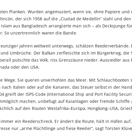
bbten Planken. Wurden angemustert, wenn sie, ohne Papiere und
incón, der sich 1958 auf die „Ciudad de Medellín“ stahl und den
slam aus Bangladesch arrangierte man sich – als Decksjunge fü
r. So unzertrennlich waren die Bande.
neunziger Jahren weltweit unterwegs, schätzen Reederverbände. 
 und Umbrüche. Der Balkan zerfleischte sich im Bürgerkrieg, die
Überall putschte das Volk, riss Grenzzäune nieder. Aussiedler au
anada oder den USA.
 Wege. Sie queren unverhohlen das Meer. Mit Schlauchbooten st
 nach Italien oder auf die Kanaren, das Steuer selbst in der Hand
 greift der ISPS-Code (International Ship and Port Facility Secu
 unmöglich machen, unbefugt auf Kaianlagen oder fremde Schiffe z
chlich auf den Routen Westafrika–Europa, Hongkong–USA, Griech
 immer ein Reederschreck. Er ändert die Route, hält in Häfen auf
resse nur „arme Flüchtlinge und fiese Reeder“, sagt Torsten Kl