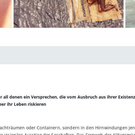
ur all denen ein Versprechen, die vom Ausbruch aus ihrer Existenz
er ihr Leben riskieren
Frachträumen oder Containern, sondern in den Hirnwindungen jene
er visionäre Ausstieg der Sesshaften. Das Fernweh der Alltagsmüde