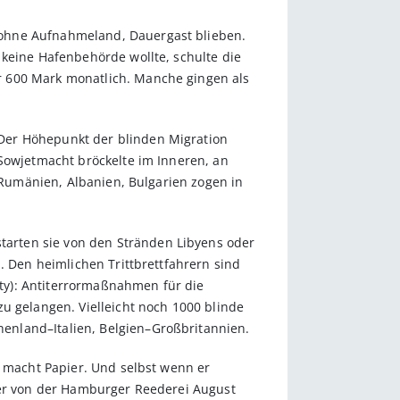
 ohne Aufnahmeland, Dauergast blieben.
 keine Hafenbehörde wollte, schulte die
r 600 Mark monatlich. Manche gingen als
Der Höhepunkt der blinden Migration
 Sowjetmacht bröckelte im Inneren, an
s Rumänien, Albanien, Bulgarien zogen in
arten sie von den Stränden Libyens oder
. Den heimlichen Trittbrettfahrern sind
rity): Antiterrormaßnahmen für die
u gelangen. Vielleicht noch 1000 blinde
enland–Italien, Belgien–Großbritannien.
, macht Papier. Und selbst wenn er
üver von der Hamburger Reederei August