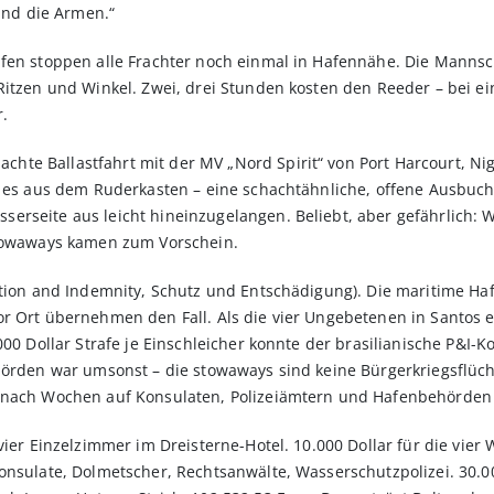
sind die Armen.“
ufen stoppen alle Frachter noch einmal in Hafennähe. Die Mann
Ritzen und Winkel. Zwei, drei Stunden kosten den Reeder – bei e
r.
e Ballastfahrt mit der MV „Nord Spirit“ von Port Harcourt, Nige
te es aus dem Ruderkasten – eine schachtähnliche, offene Ausbu
rseite aus leicht hineinzugelangen. Beliebt, aber gefährlich: W
stowaways kamen zum Vorschein.
ction and Indemnity, Schutz und Entschädigung). Die maritime Haft
r Ort übernehmen den Fall. Als die vier Ungebetenen in Santos ei
000 Dollar Strafe je Einschleicher konnte der brasilianische P&I
hörden war umsonst – die stowaways sind keine Bürgerkriegsflüch
 nach Wochen auf Konsulaten, Polizeiämtern und Hafenbehörden ha
vier Einzelzimmer im Dreisterne-Hotel. 10.000 Dollar für die vier 
nsulate, Dolmetscher, Rechtsanwälte, Wasserschutzpolizei. 30.000