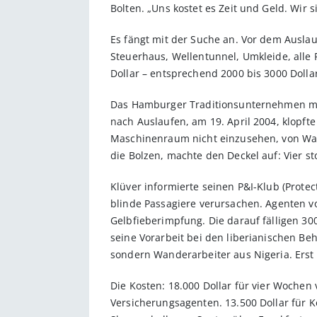
Bolten. „Uns kostet es Zeit und Geld. Wir 
Es fängt mit der Suche an. Vor dem Ausla
Steuerhaus, Wellentunnel, Umkleide, alle 
Dollar – entsprechend 2000 bis 3000 Dolla
Das Hamburger Traditionsunternehmen macht
nach Auslaufen, am 19. April 2004, klopf
Maschinenraum nicht einzusehen, von Wasse
die Bolzen, machte den Deckel auf: Vier 
Klüver informierte seinen P&I-Klub (Prote
blinde Passagiere verursachen. Agenten vo
Gelbfieberimpfung. Die darauf fälligen 30
seine Vorarbeit bei den liberianischen Be
sondern Wanderarbeiter aus Nigeria. Erst
Die Kosten: 18.000 Dollar für vier Wochen 
Versicherungsagenten. 13.500 Dollar für Ko