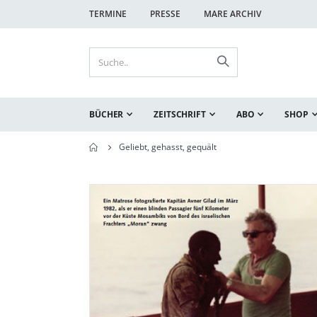
TERMINE
PRESSE
MARE ARCHIV
BÜCHER
ZEITSCHRIFT
ABO
SHOP
Geliebt, gehasst, gequält
Zum
Zum
Ende
Anfang
der
der
Bildgalerie
Bildgalerie
springen
springen