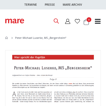
TERMINE
PRESSE
MARE ARCHIV
Warenkor
Artikel
0
Nav
ums
Peter-Michael Luserke, MS „Bergersheim“
Zum
Zum
Ende
Anfang
der
der
Bildgalerie
Bildgalerie
springen
springen