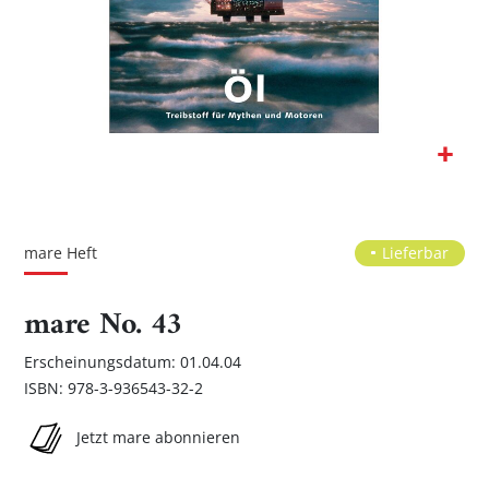
Zum
Anfang
der
mare Heft
Lieferbar
Bildgalerie
springen
mare No. 43
Erscheinungsdatum: 01.04.04
ISBN: 978-3-936543-32-2
Jetzt mare abonnieren