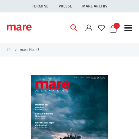
TERMINE
PRESSE
MARE ARCHIV
Warenkor
Artikel
0
Nav
ums
mare No. 43
Zum
Ende
der
Bildgalerie
springen