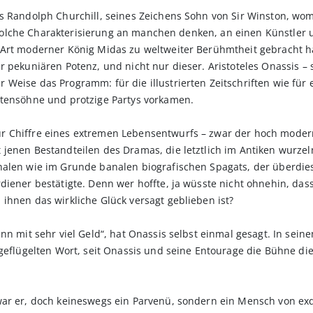
 Randolph Churchill, seines Zeichens Sohn von Sir Winston, womit 
ine solche Charakterisierung an manchen denken, an einen Künstler
 Art moderner König Midas zu weltweiter Berühmtheit gebracht ha
r pekuniären Potenz, und nicht nur dieser. Aristoteles Onassis 
Weise das Programm: für die illustrierten Zeitschriften wie für e
stensöhne und protzige Partys vorkamen.
 Chiffre eines extremen Lebensentwurfs – zwar der hoch modern
jenen Bestandteilen des Dramas, die letztlich im Antiken wurzel
halen wie im Grunde banalen biografischen Spagats, der überdies
diener bestätigte. Denn wer hoffte, ja wüsste nicht ohnehin, da
ihnen das wirkliche Glück versagt geblieben ist?
n mit sehr viel Geld“, hat Onassis selbst einmal gesagt. In seinem
geflügelten Wort, seit Onassis und seine Entourage die Bühne die
war er, doch keineswegs ein Parvenü, sondern ein Mensch von exq