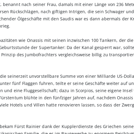
 benannt nach seiner Frau, damals mit einer Länge von 236 Mete
sen Rückschlägen, nach giftigen Intrigen, die sein Schwager und
echender Ölgeschäfte mit den Saudis war es dann abermals der Kri
rieg.
azitäten wie Onassis mit seinen inzwischen 100 Tankern, der die 
 Geburtsstunde der Supertanker: Da der Kanal gesperrt war, soll
rinzip des Jumbofrachters vergleichsweise billig zu transportier
 die seinerzeit unvorstellbare Summe von einer Milliarde US-Dol
unter fünf Flaggen fuhren, teilte er seine Geschäfte weiter auf un
 und eine Fluggesellschaft; dazu in Scorpios, seine eigene Insel
Fürstentum blühte in den fünfziger Jahren auf, nachdem Onassis
iele Hotels und Villen hatte renovieren lassen, so dass der Zwe
bekam Fürst Rainier dank der Kupplerdienste des Griechen seine 
rikanischen Familie, die es im Baugewerbe zu enormem Reichtum