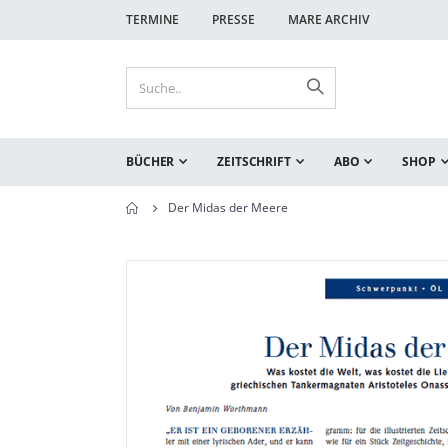
TERMINE
PRESSE
MARE ARCHIV
BÜCHER
ZEITSCHRIFT
ABO
SHOP
Der Midas der Meere
Zum
Zum
Ende
Anfang
der
der
Bildgalerie
Bildgalerie
springen
springen