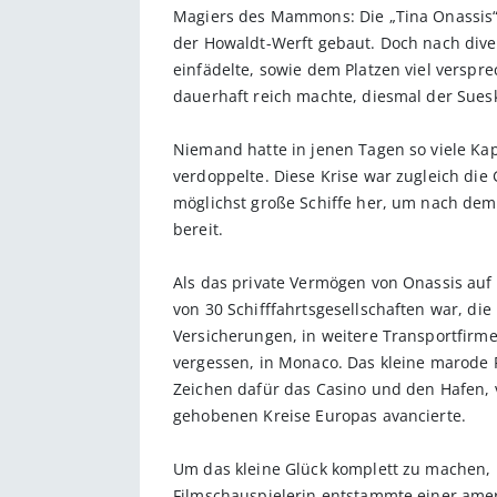
Magiers des Mammons: Die „Tina Onassis“,
der Howaldt-Werft gebaut. Doch nach diver
einfädelte, sowie dem Platzen viel verspr
dauerhaft reich machte, diesmal der Suesk
Niemand hatte in jenen Tagen so viele Kap
verdoppelte. Diese Krise war zugleich die
möglichst große Schiffe her, um nach dem P
bereit.
Als das private Vermögen von Onassis auf
von 30 Schifffahrtsgesellschaften war, die 
Versicherungen, in weitere Transportfirmen
vergessen, in Monaco. Das kleine marode 
Zeichen dafür das Casino und den Hafen, v
gehobenen Kreise Europas avancierte.
Um das kleine Glück komplett zu machen, 
Filmschauspielerin entstammte einer ame