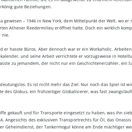
erkönig gute Beziehungen.
ina gewesen – 1946 in New York, dem Mittelpunkt der Welt, wo er n
ten Athener Reedermilieu eröffnet hatte. Doch ein wirklich kompa
 nie.
nd er hasste Büros. Aber dennoch war er ein Workaholic. Arbeiten 
kalender, und seine Arbeit verrichtete er vorzugsweise in Hotel
passte zu jemandem, der nicht nur ein Geschichtenerzähler, ein 
utungslos. Es ist nicht mehr das Ziel. Nur noch das Spiel ist wic
tte des Globus, ein frühzeitiger Globalisierer, was fast zwangsl
iffe gekauft und für Transporte eingesetzt zu haben, was ihn sieb
A. Angesichts des exklusiven Transportrechts für Öl, das Onassi
 der Geheimdienst, der Tankermogul könne am Ende mächtiger we