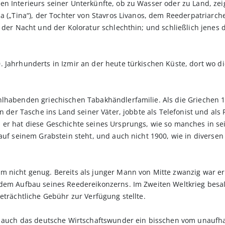
n Interieurs seiner Unterkünfte, ob zu Wasser oder zu Land, zei
a („Tina“), der Tochter von Stavros Livanos, dem Reederpatriarch
n der Nacht und der Koloratur schlechthin; und schließlich jenes 
 Jahrhunderts in Izmir an der heute türkischen Küste, dort wo d
hlhabenden griechischen Tabakhändlerfamilie. Als die Griechen 
in der Tasche ins Land seiner Väter, jobbte als Telefonist und als
 er hat diese Geschichte seines Ursprungs, wie so manches in s
 auf seinem Grabstein steht, und auch nicht 1900, wie in diverse
m nicht genug. Bereits als junger Mann von Mitte zwanzig war er
dem Aufbau seines Reedereikonzerns. Im Zweiten Weltkrieg besaß 
eträchtliche Gebühr zur Verfügung stellte.
te auch das deutsche Wirtschaftswunder ein bisschen vom unaufh