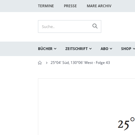
TERMINE
PRESSE
MARE ARCHIV
BÜCHER
ZEITSCHRIFT
ABO
SHOP
25°04' Süd, 130°06' West - Folge 43
Zum
Zum
Ende
Anfang
der
der
Bildgalerie
Bildgalerie
springen
springen