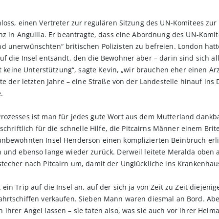
loss, einen Vertreter zur regulären Sitzung des UN-Komitees zur
nz in Anguilla. Er beantragte, dass eine Abordnung des UN-Komit
d unerwünschten“ britischen Polizisten zu befreien. London hatt
 die Insel entsandt, den die Bewohner aber – darin sind sich all
ht keine Unterstützung“, sagte Kevin, „wir brauchen eher einen Ar
te der letzten Jahre – eine Straße von der Landestelle hinauf ins 
.
Prozesses ist man für jedes gute Wort aus dem Mutterland dankb
chriftlich für die schnelle Hilfe, die Pitcairns Männer einem Brit
unbewohnten Insel Henderson einen komplizierten Beinbruch erl
n und ebenso lange wieder zurück. Derweil leitete Meralda oben 
stecher nach Pitcairn um, damit der Unglückliche ins Krankenhau
in Trip auf die Insel an, auf der sich ja von Zeit zu Zeit diejeni
hrtschiffen verkaufen. Sieben Mann waren diesmal an Bord. Aber 
ihrer Angel lassen – sie taten also, was sie auch vor ihrer Heima