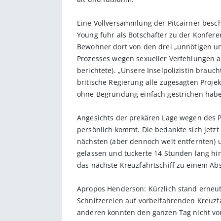
Eine Vollversammlung der Pitcairner besch
Young fuhr als Botschafter zu der Konfere
Bewohner dort von den drei „unnötigen un
Prozesses wegen sexueller Verfehlungen auf
berichtete). „Unsere Inselpolizistin brauc
britische Regierung alle zugesagten Projek
ohne Begründung einfach gestrichen habe
Angesichts der prekären Lage wegen des 
persönlich kommt. Die bedankte sich jetzt s
nächsten (aber dennoch weit entfernten) 
gelassen und tuckerte 14 Stunden lang hi
das nächste Kreuzfahrtschiff zu einem Ab
Apropos Henderson: Kürzlich stand erneut e
Schnitzereien auf vorbeifahrenden Kreuzfa
anderen konnten den ganzen Tag nicht von 