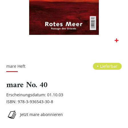
Zum
Anfang
der
mare Heft
Lieferbar
Bildgalerie
springen
mare No. 40
Erscheinungsdatum: 01.10.03
ISBN: 978-3-936543-30-8
Jetzt mare abonnieren