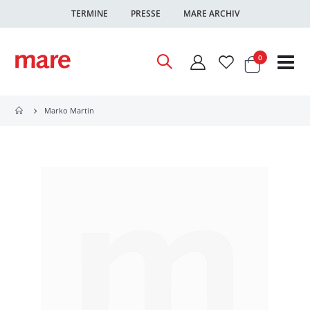
TERMINE
PRESSE
MARE ARCHIV
Warenkor
Artikel
0
Nav
ums
Marko Martin
Zum
Ende
der
Bildgalerie
springen